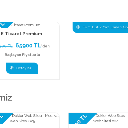
 TL
Tüm Butik Yazılımları Gö
E-Ticaret Premium
65900 TL
900 TL
'den
Başlayan Fiyatlarla
Detaylar...
miz
TL
9900 TL