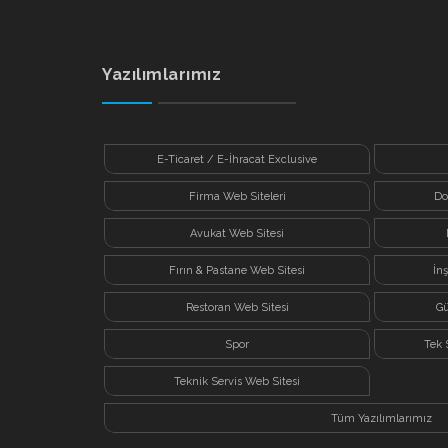
Yazılımlarımız
E-Ticaret / E-İhracat Exclusive
Firma Web Siteleri
Do
Avukat Web Sitesi
Fırın & Pastane Web Sitesi
İn
Restoran Web Sitesi
Gü
Spor
Tek 
Teknik Servis Web Sitesi
Tüm Yazılımlarımız