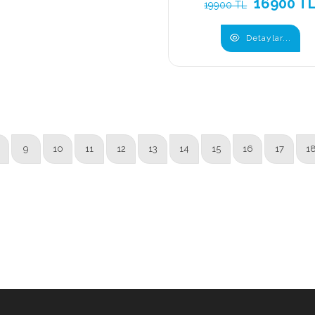
16900 T
19900 TL
Detaylar...
9
10
11
12
13
14
15
16
17
1