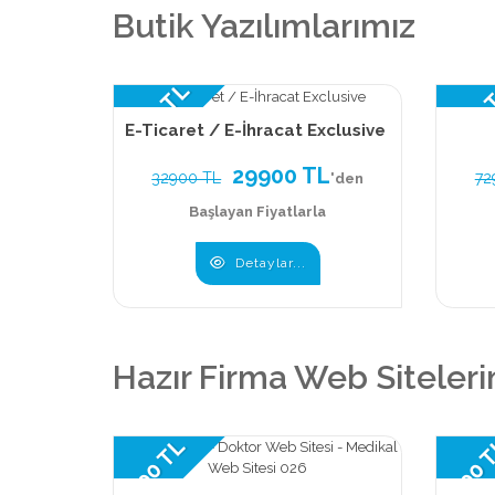
Butik Yazılımlarımız
65900
29900 TL
E-Ticaret / E-İhracat Exclusive
29900 TL
32900 TL
72
'den
Başlayan Fiyatlarla
Detaylar...
Hazır Firma Web Siteleri
9900 TL
9900 