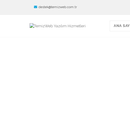
destek@temizweb.com.tr
ANA SAY
Tüm Yazılımlarımı
Birbirinden farklı onlarca Web Sitesi