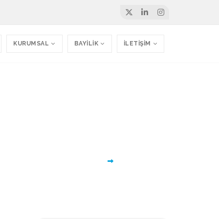
KURUMSAL
BAYİLİK
İLETİŞİM
ini umuyoruz.
Ana Sayfa
Tüm Yazılımlarımız