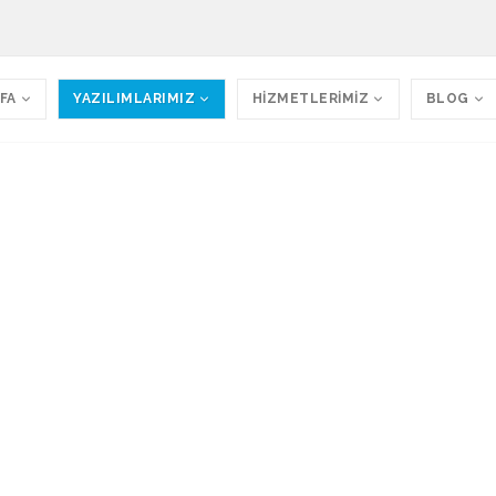
FA
YAZILIMLARIMIZ
HİZMETLERİMİZ
BLOG
z
 Sistemimizin birisinin mutlaka size hitap edeceğ