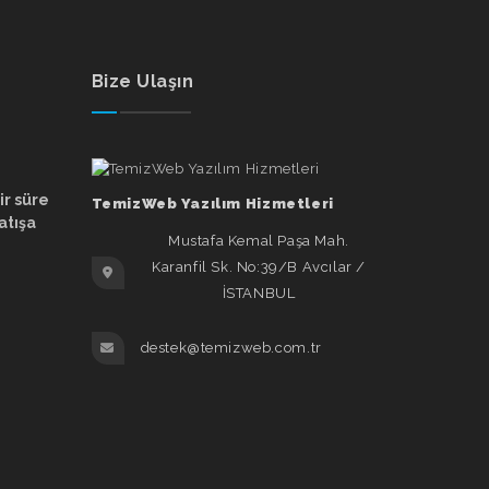
Bize Ulaşın
ir süre
TemizWeb Yazılım Hizmetleri
atışa
Mustafa Kemal Paşa Mah.
Karanfil Sk. No:39/B Avcılar /
İSTANBUL
destek@temizweb.com.tr