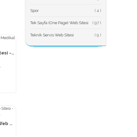
Spor
(
Tek Sayfa (One Page) Web Sitesi
(
Teknik Servis Web Sitesi
(
TemizWeb - Doktor Web Sitesi - Medikal Web Sitesi - 012
L
TemizWeb - Teknik Servis Web Sitesi - Oto Servis Web Sitesi - 014
L