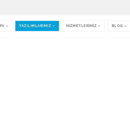
FA
YAZILIMLARIMIZ
HİZMETLERİMİZ
BLOG
z
 Sistemimizin birisinin mutlaka size hitap edeceğ