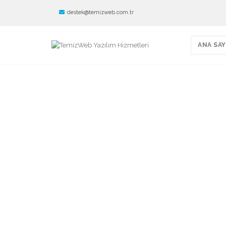
destek@temizweb.com.tr
ANA SAY
Tüm Yazılımlarımı
Birbirinden farklı onlarca Web Sitesi