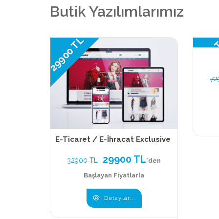
Butik Yazılımlarımız
65900
29900 TL
72
E-Ticaret / E-İhracat Exclusive
29900 TL
32900 TL
'den
Başlayan Fiyatlarla
Detaylar...