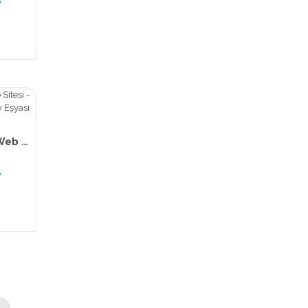
TemizWeb - Teknik Servis Web Sitesi - Beyaz Eşya Servisi Web Sitesi - Ev Eşyası Tamiri Web Sitesi - 015
L