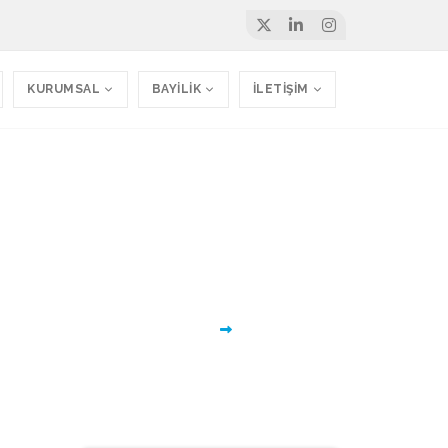
KURUMSAL
BAYİLİK
İLETİŞİM
ini umuyoruz.
Ana Sayfa
Tüm Yazılımlarımız