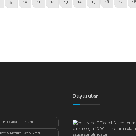
9
10
11
12
13
14
15
16
17
1
Duyurular
E-Ticaret Premium
ktor & Medikal Web Sitesi