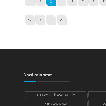
1
2
3
4
5
6
7
8
19
20
21
22
Yazılımlarımız
E-Ticaret / E-İhracat Exclusive
Firma Web Siteleri
Do