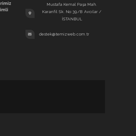
erimiz
Mustafa Kemal Paşa Mah.
rimli
Karanfil Sk. No:39/B Avcılar /
İSTANBUL
destek@temizweb.com.tr