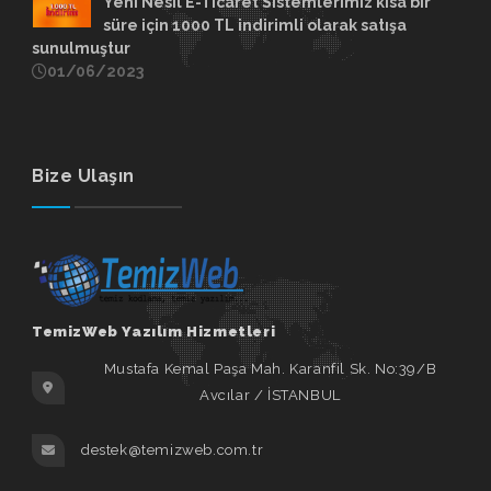
Yeni Nesil E-Ticaret Sistemlerimiz kısa bir
süre için 1000 TL indirimli olarak satışa
sunulmuştur
01/06/2023
Bize Ulaşın
TemizWeb Yazılım Hizmetleri
Mustafa Kemal Paşa Mah. Karanfil Sk. No:39/B
Avcılar / İSTANBUL
destek@temizweb.com.tr