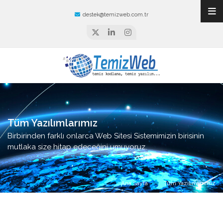
destek@temizweb.com.tr
Tüm Yazılımlarımız
Birbirinden farklı onlarca Web Sitesi Sistemimizin birisinin
mutlaka size hitap edeceğini umuyoruz.
Ana Sayfa
Tüm Yazılımlarımız