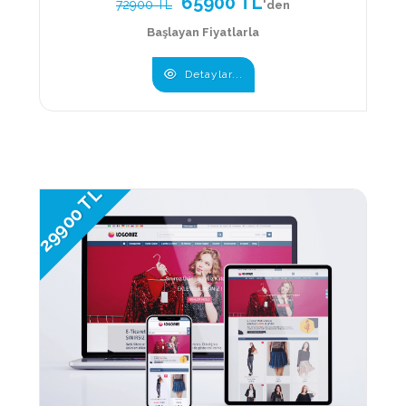
65900 TL
72900 TL
'den
Başlayan Fiyatlarla
Detaylar...
29900 TL