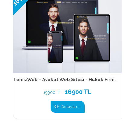
TemizWeb - Avukat Web Sitesi - Hukuk Firması Web Sitesi 175
16900 TL
19900 TL
Detaylar...