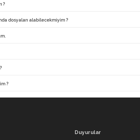
m ?
ımda dosyaları alabilecekmiyim ?
um.
?
im ?
Duyurular