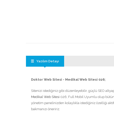
Yazılım Detayı
Doktor Web Sitesi - Medikal Web Sitesi 026;
Sitenizi istediğiniz gibi düzenleyebilir, güçlü SEO altya
Medikal Web Sitesi
026, Full Mobil Uyumlu olup bütün 
yönetim panelinizden kolaylıkla istediğiniz özelliği akti
bakmanızı öneririz.