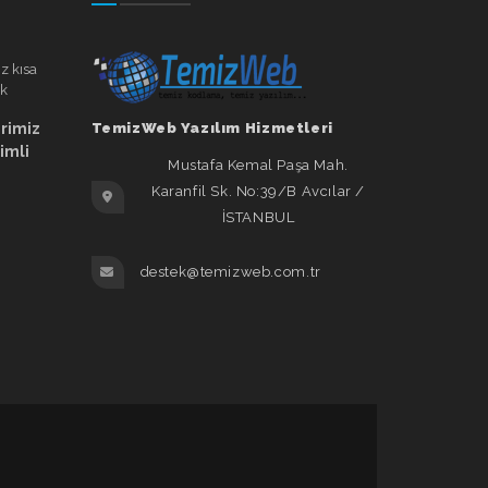
erimiz
TemizWeb Yazılım Hizmetleri
rimli
Mustafa Kemal Paşa Mah.
Karanfil Sk. No:39/B Avcılar /
İSTANBUL
destek@temizweb.com.tr