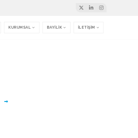
KURUMSAL
BAYİLİK
İLETİŞİM
eb Sitesi 026
z
TemizWeb - Doktor Web Sitesi - Medikal Web Sitesi 026