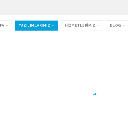
FA
YAZILIMLARIMIZ
HİZMETLERİMİZ
BLOG
 Web Sitesi - Medikal W
i 026 Tüm işletmelerin kullanımı için tasarlandı.
Ana Sayfa
Tüm Yazılımlarımı