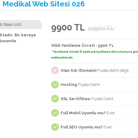
 Medikal Web Sitesi 026
9900 TL
12900 TL
tadır. Bir kereye
ltusunda
Yıllık Yenileme Ücreti : 5900 TL
* Yenileme ücreti 6 aylık periyotlarla döviz kuruna gö
edilmektedir.
Alan Adı (Domain)
Fiyata dahil değil.
Hosting
Fiyata Dahil
SSL Sertifikası
Fiyata Dahil
Full Mobil Uyumlu mu?
Evet
Full SEO Uyumlu mu?
Evet