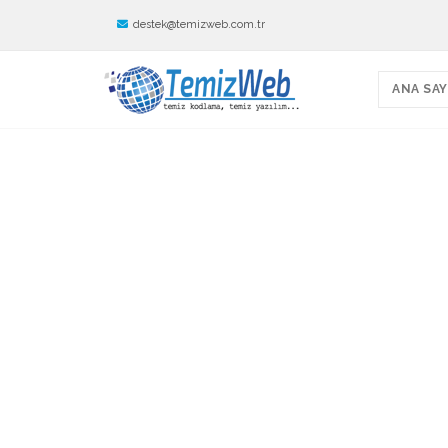
destek@temizweb.com.tr
ANA SAY
TemizWeb - Doktor
Doktor Web Sitesi - Medikal Web Sites