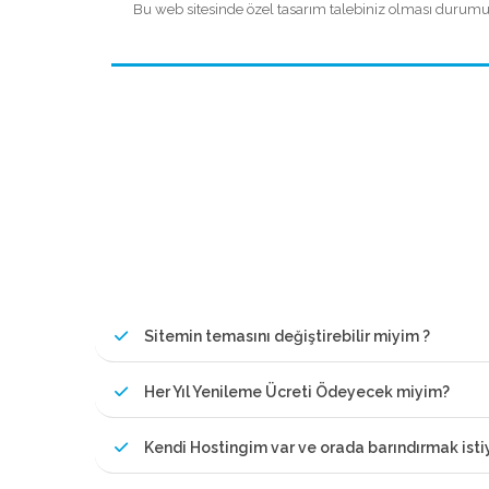
Bu web sitesinde özel tasarım talebiniz olması durumunda
Sitemin temasını değiştirebilir miyim ?
Her Yıl Yenileme Ücreti Ödeyecek miyim?
Kendi Hostingim var ve orada barındırmak ist