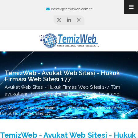
destek@temizweb.com.tr
TemizWeb - Avukat Web Sitesi - Hukuk
Firması Web Sitesi 177
Avukat Web Sitesi - Hukuk Firması Web Sitesi 177, Tüm
avukatların, hukuk firmalarının kullanımı için tasarlandı.
Ana Sayfa
Tüm Yazılımlarımız
TemizWeb - Avukat Web Sitesi -
Hukuk Firması Web Sitesi 177
TemizWeb - Avukat Web Sitesi - Hukuk