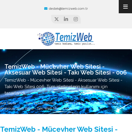
destek@temizweb.com.tr
TemizWeb - Mücevher Web Sitesi -
Aksesuar Web Sitesi - Takı Web Sitesi - 006
TemizWeb - Mücevher Web Sitesi - Aksesuar Web Sitesi -
Takı Web Sitesi 006, Tüm işletmelerin kullanımı için
tasarlandı.
Ana Sayfa
Tüm Yazılımlarımız
TemizWeb - Mücevher Web Sitesi -
Aksesuar Web Sitesi - Takı Web Sitesi - 006
TemizWeb - Mücevher Web Sitesi -