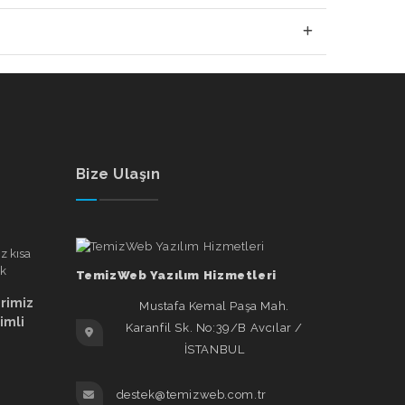
Bize Ulaşın
TemizWeb Yazılım Hizmetleri
erimiz
Mustafa Kemal Paşa Mah.
rimli
Karanfil Sk. No:39/B Avcılar /
İSTANBUL
destek@temizweb.com.tr