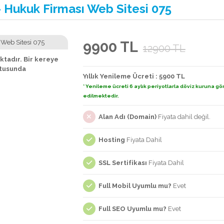
 Hukuk Firması Web Sitesi 075
9900 TL
12900 TL
tadır. Bir kereye
ltusunda
Yıllık Yenileme Ücreti : 5900 TL
* Yenileme ücreti 6 aylık periyotlarla döviz kuruna gö
edilmektedir.
Alan Adı (Domain)
Fiyata dahil değil.
Hosting
Fiyata Dahil
SSL Sertifikası
Fiyata Dahil
Full Mobil Uyumlu mu?
Evet
Full SEO Uyumlu mu?
Evet