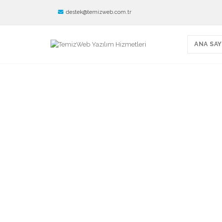
destek@temizweb.com.tr
ANA SAY
TemizWeb - Avukat
075
Avukat Web Sitesi - Hukuk Firması Web