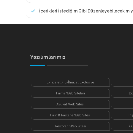
İçerikleri İstediğim Gibi Düzenleyebilecek miy
Yazılımlarımız
E-Ticaret / E-İhracat Exclusive
Firma Web Siteleri
Do
Avukat Web Sitesi
Fırın & Pastane Web Sitesi
İn
Restoran Web Sitesi
Gü