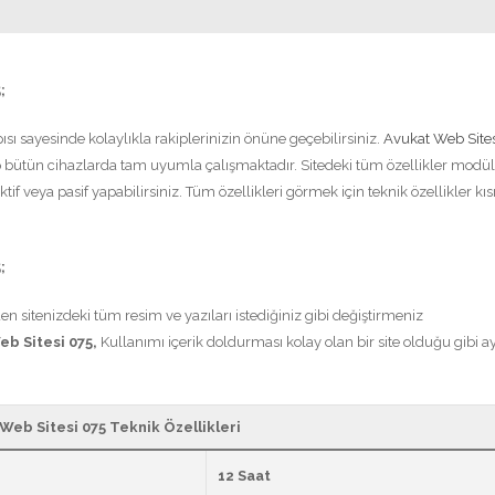
;
pısı sayesinde kolaylıkla rakiplerinizin önüne geçebilirsiniz.
Avukat Web Sites
bütün cihazlarda tam uyumla çalışmaktadır. Sitedeki tüm özellikler modül
ktif veya pasif yapabilirsiniz. Tüm özellikleri görmek için teknik özellikler k
;
n sitenizdeki tüm resim ve yazıları istediğiniz gibi değiştirmeniz
eb Sitesi 075,
Kullanımı içerik doldurması kolay olan bir site olduğu gibi a
eb Sitesi 075 Teknik Özellikleri
12 Saat