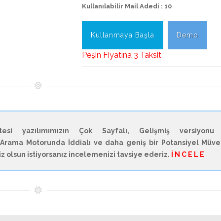
Kullanılabilir Mail Adedi : 10
Kullanmaya Başla
Demo
Peşin Fiyatına 3 Taksit
si yazılımımızın Çok Sayfalı, Gelişmiş versiyonu
Arama Motorunda İddialı ve daha geniş bir Potansiyel Müve
niz olsun istiyorsanız incelemenizi tavsiye ederiz.
İ N C E L E