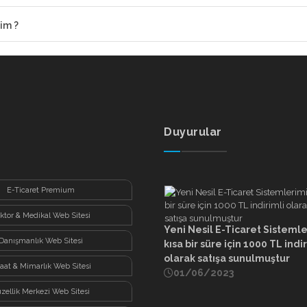
im ?
Duyurular
E-Ticaret Premium
ktor & Medikal Web Sitesi
Yeni Nesil E-Ticaret Sisteml
Danışmanlık Web Sitesi
kısa bir süre için 1000 TL indi
olarak satışa sunulmuştur
şaat & Mimarlık Web Sitesi
01/06/2023
zellik Merkezi Web Sitesi