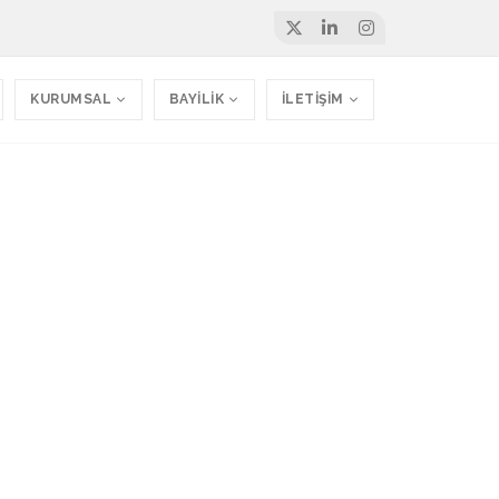
KURUMSAL
BAYİLİK
İLETİŞİM
ması Web Sitesi
rlandı.
TemizWeb - Avukat Web Sitesi - Hukuk Firması Web Sitesi 075