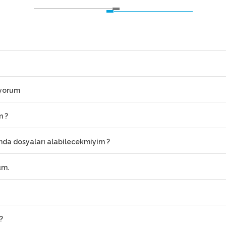
iyorum
m ?
ımda dosyaları alabilecekmiyim ?
um.
?