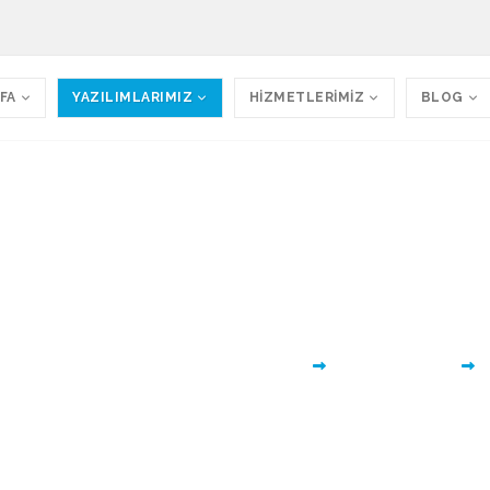
FA
YAZILIMLARIMIZ
HİZMETLERİMİZ
BLOG
 Web Sitesi - Hukuk Fir
 Sitesi 075 Tüm işletmelerin kullanımı için tasa
Ana Sayfa
Tüm Yazılımlarımız