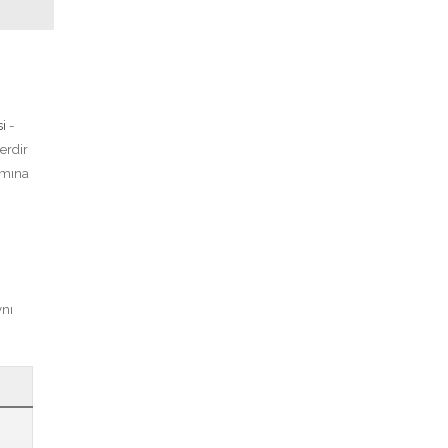
i
-
erdir
ısmına
ynı