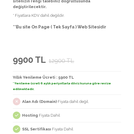
sitenizin rengi talebiniz doğrultusunda
değiştirilecektir.
* Fiyatlara KDV dahil değildir.
**Bu site On Page ( Tek Sayfa ) Web Sitesidir
9900 TL
12900 TL
Yıllık Yenileme Ücreti : 5900 TL
* Yenileme ücreti 6 aylık periyotlarla döviz kuruna göre revize
edilmektedir.
Alan Adı (Domain)
Fiyata dahil değil.
Hosting
Fiyata Dahil
SSL Sertifikası
Fiyata Dahil