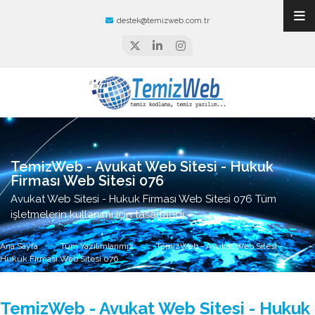
destek@temizweb.com.tr
TemizWeb - Avukat Web Sitesi - Hukuk
Firması Web Sitesi 076
Avukat Web Sitesi - Hukuk Firması Web Sitesi 076 Tüm
işletmelerin kullanımı için tasarlandı.
Ana Sayfa
Tüm Yazılımlarımız
TemizWeb - Avukat Web Sitesi -
Hukuk Firması Web Sitesi 076
TemizWeb - Avukat Web Sitesi - Hukuk