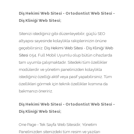
Diş Hekimi Web Sitesi - Ortodontist Web Sitesi -
Diş Kliniği Web Sitesi;
Sitenizi istediğiniz gibi düzenleyebilir, güçlü SEO
altyapısı sayesinde kolaylıkla rakiplerinizin önüne
geçebilirsiniz.
Diş Hekimi Web Sitesi
-
Diş Kliniği Web
Sitesi
054, Full Mobil Uyumlu olup bütün cihazlarda
tam uyumla çalışmaktadır. Sitedeki tüm özellikler
modülerdir ve yönetim panelinizden kolaylıkla
istediğiniz özelliği aktif veya pasif yapabilirsiniz. Tüm
özellikleri görmek için teknik özellikler kısmına da
bakmanızı öneririz.
Diş Hekimi Web Sitesi - Ortodontist Web Sitesi -
Diş Kliniği Web Sitesi;
One Page - Tek Sayfa Web Sitesidir, Yönetim
Panelinizden sitenizdeki tüm resim ve yazıları