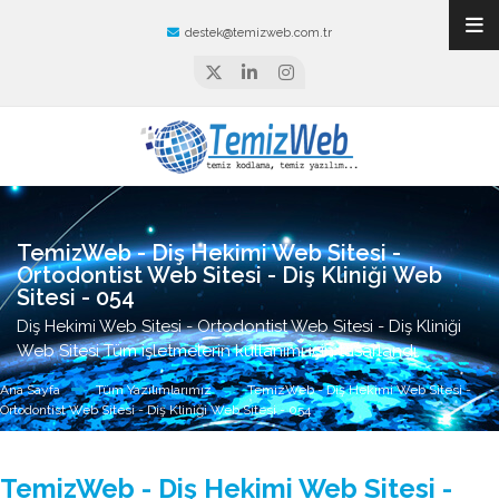
destek@temizweb.com.tr
TemizWeb - Diş Hekimi Web Sitesi -
Ortodontist Web Sitesi - Diş Kliniği Web
Sitesi - 054
Diş Hekimi Web Sitesi - Ortodontist Web Sitesi - Diş Kliniği
Web Sitesi Tüm işletmelerin kullanımı için tasarlandı.
Ana Sayfa
Tüm Yazılımlarımız
TemizWeb - Diş Hekimi Web Sitesi -
Ortodontist Web Sitesi - Diş Kliniği Web Sitesi - 054
TemizWeb - Diş Hekimi Web Sitesi -