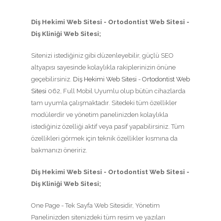
Diş Hekimi Web Sitesi - Ortodontist Web Sitesi -
Diş Kliniği Web Sitesi;
Sitenizi istediğiniz gibi düzenleyebilir, güçlü SEO
altyapısı sayesinde kolaylıkla rakiplerinizin önüne
geçebilirsiniz.
Diş Hekimi Web Sitesi
-
Ortodontist Web
Sitesi
062, Full Mobil Uyumlu olup bütün cihazlarda
tam uyumla çalışmaktadır. Sitedeki tüm özellikler
modülerdir ve yönetim panelinizden kolaylıkla
istediğiniz özelliği aktif veya pasif yapabilirsiniz. Tüm
özellikleri görmek için teknik özellikler kısmına da
bakmanızı öneririz.
Diş Hekimi Web Sitesi - Ortodontist Web Sitesi -
Diş Kliniği Web Sitesi;
One Page - Tek Sayfa Web Sitesidir, Yönetim
Panelinizden sitenizdeki tüm resim ve yazıları