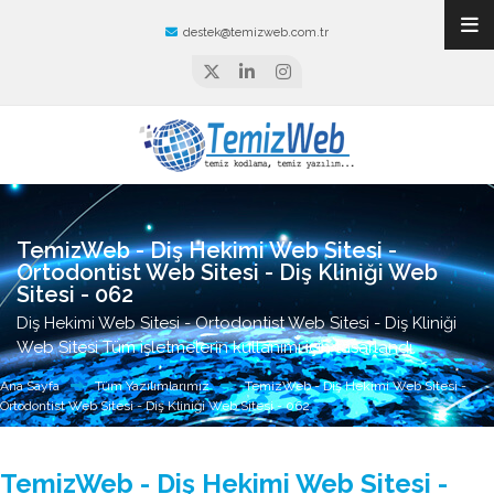
destek@temizweb.com.tr
TemizWeb - Diş Hekimi Web Sitesi -
Ortodontist Web Sitesi - Diş Kliniği Web
Sitesi - 062
Diş Hekimi Web Sitesi - Ortodontist Web Sitesi - Diş Kliniği
Web Sitesi Tüm işletmelerin kullanımı için tasarlandı.
Ana Sayfa
Tüm Yazılımlarımız
TemizWeb - Diş Hekimi Web Sitesi -
Ortodontist Web Sitesi - Diş Kliniği Web Sitesi - 062
TemizWeb - Diş Hekimi Web Sitesi -