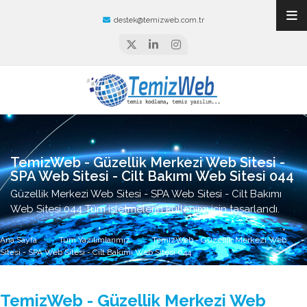
destek@temizweb.com.tr
TemizWeb - Güzellik Merkezi Web Sitesi -
SPA Web Sitesi - Cilt Bakımı Web Sitesi 044
Güzellik Merkezi Web Sitesi - SPA Web Sitesi - Cilt Bakımı
Web Sitesi 044 Tüm işletmelerin kullanımı için tasarlandı.
Ana Sayfa
Tüm Yazılımlarımız
TemizWeb - Güzellik Merkezi Web
Sitesi - SPA Web Sitesi - Cilt Bakımı Web Sitesi 044
TemizWeb - Güzellik Merkezi Web