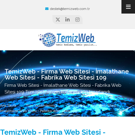
destek@temizweb.com.tr
TemizWeb - Firma Web Sitesi - İmalathane
Web Sitesi - Fabrika Web Sitesi 109
Firma Web Sitesi - İmalathane Web Sitesi - Fabrika Web
Sitesi 109 Tüm işletmelerin kullanımı için tasarlandı.
Ana Sayfa
Tüm Yazılımlarımız
TemizWeb - Firma Web Sitesi -
İmalathane Web Sitesi - Fabrika Web Sitesi 109
TemizWeb - Firma Web Sitesi -