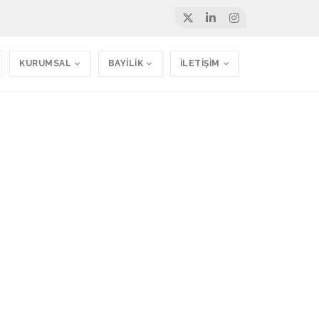
KURUMSAL
BAYİLİK
İLETİŞİM
si - Firma Web
tasarlandı.
zWeb - Danışmanlık Firması Web Sitesi - Firma Web Sitesi 092