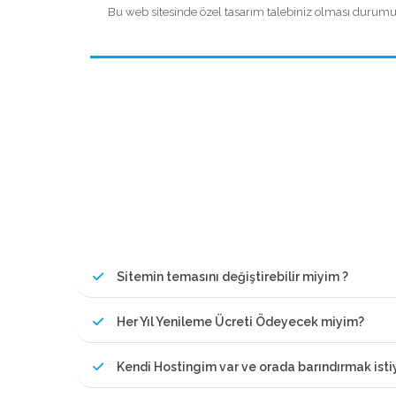
Bu web sitesinde özel tasarım talebiniz olması durumunda
Sitemin temasını değiştirebilir miyim ?
Her Yıl Yenileme Ücreti Ödeyecek miyim?
Kendi Hostingim var ve orada barındırmak ist