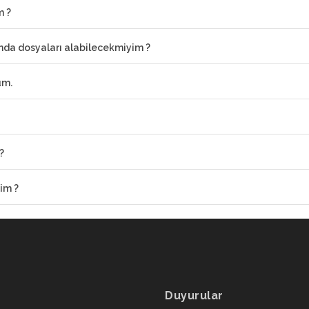
m ?
ımda dosyaları alabilecekmiyim ?
um.
?
im ?
Duyurular