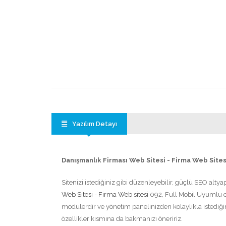
Yazılım Detayı
Danışmanlık Firması Web Sitesi - Firma Web Sites
Sitenizi istediğiniz gibi düzenleyebilir, güçlü SEO altya
Web Sitesi
-
Firma Web sitesi
092, Full Mobil Uyumlu o
modülerdir ve yönetim panelinizden kolaylıkla istediğiniz
özellikler kısmına da bakmanızı öneririz.