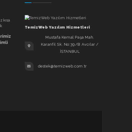
TemizWeb Yazılım Hizmetleri
erimiz
Mustafa Kemal Paşa Mah.
rimli
Karanfil Sk. No:39/B Avcılar /
İSTANBUL
destek@temizweb.com.tr