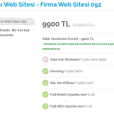
 Web Sitesi - Firma Web Sitesi 092
9900 TL
12900 TL
tadır. Bir kereye
ltusunda
Yıllık Yenileme Ücreti : 5900 TL
* Yenileme ücreti 6 aylık periyotlarla döviz kuruna gö
edilmektedir.
Alan Adı (Domain)
Fiyata dahil değil.
Hosting
Fiyata Dahil
SSL Sertifikası
Fiyata Dahil
Full Mobil Uyumlu mu?
Evet
Full SEO Uyumlu mu?
Evet