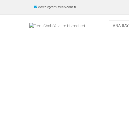
destek@temizweb.com.tr
ANA SAY
TemizWeb - Danışm
Sitesi 092
Danışmanlık Firması Web Sitesi - Firm