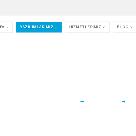
FA
YAZILIMLARIMIZ
HİZMETLERİMİZ
BLOG
anlık Firması Web Site
a Web Sitesi 092 Tüm işletmelerin kullanımı için 
Ana Sayfa
Tüm Yazılımlarımız
Temi