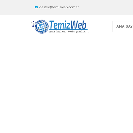
destek@temizweb.com.tr
ANA SAY
TemizWeb - Avukat
080
Avukat Web Sitesi - Hukuk Firması Web