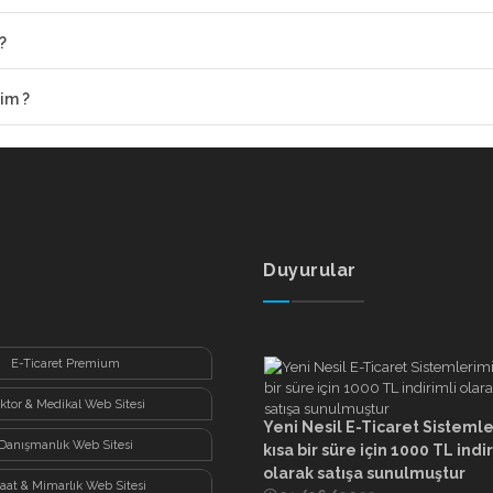
?
im ?
Duyurular
E-Ticaret Premium
ktor & Medikal Web Sitesi
Yeni Nesil E-Ticaret Sisteml
Danışmanlık Web Sitesi
kısa bir süre için 1000 TL indi
olarak satışa sunulmuştur
şaat & Mimarlık Web Sitesi