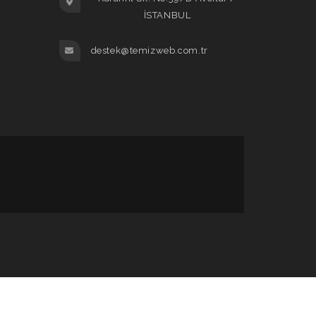
İSTANBUL
destek@temizweb.com.tr
ulları
KVKK Metni
Gizlilik Güvenlik İlkeleri
Servis Şartları