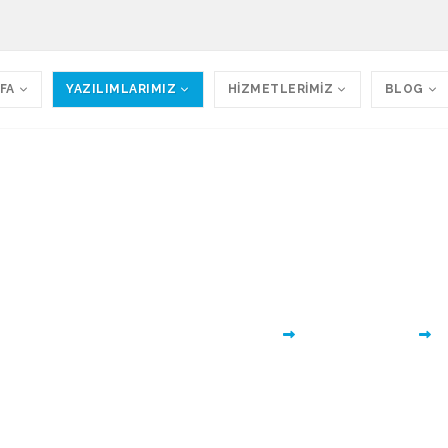
FA
YAZILIMLARIMIZ
HİZMETLERİMİZ
BLOG
 Web Sitesi - Hukuk Fir
 Sitesi 080 Tüm işletmelerin kullanımı için tasa
Ana Sayfa
Tüm Yazılımlarımız
T