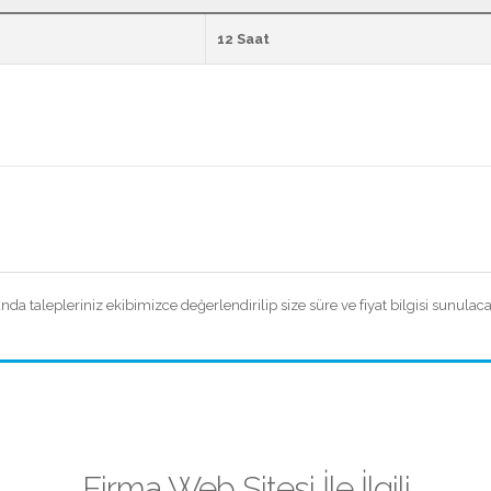
12 Saat
 talepleriniz ekibimizce değerlendirilip size süre ve fiyat bilgisi sunulacak
Firma Web Sitesi İle İlgili