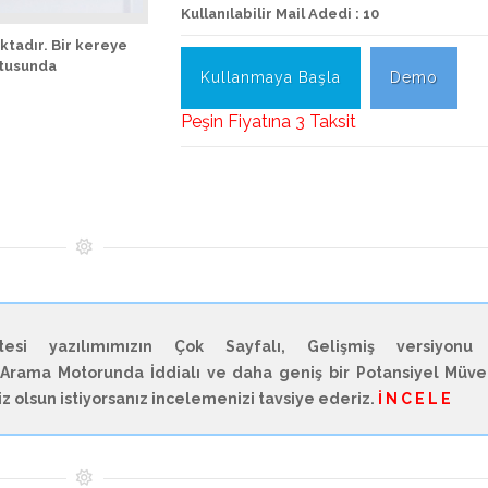
Kullanılabilir Mail Adedi : 10
tadır. Bir kereye
ltusunda
Kullanmaya Başla
Demo
Peşin Fiyatına 3 Taksit
si yazılımımızın Çok Sayfalı, Gelişmiş versiyonu
Arama Motorunda İddialı ve daha geniş bir Potansiyel Müve
niz olsun istiyorsanız incelemenizi tavsiye ederiz.
İ N C E L E