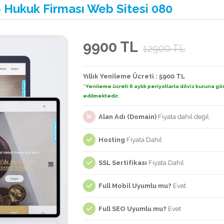
 Hukuk Firması Web Sitesi 080
9900 TL
12900 TL
Yıllık Yenileme Ücreti : 5900 TL
* Yenileme ücreti 6 aylık periyotlarla döviz kuruna gö
edilmektedir.
Alan Adı (Domain)
Fiyata dahil değil.
Hosting
Fiyata Dahil
SSL Sertifikası
Fiyata Dahil
Full Mobil Uyumlu mu?
Evet
Full SEO Uyumlu mu?
Evet