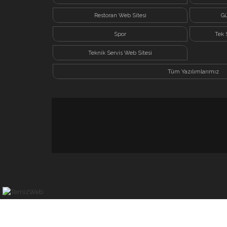
Restoran Web Sitesi
Gü
Spor
Tek 
Teknik Servis Web Sitesi
Tüm Yazılımlarımız
TemizWeb Yazılım Hizmetleri | Tüm Hakları Saklıdır