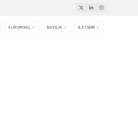
KURUMSAL
BAYİLİK
İLETİŞİM
ması Web Sitesi
rlandı.
emizWeb - Avukat Web Sitesi - Hukuk Firması Web Sitesi 080