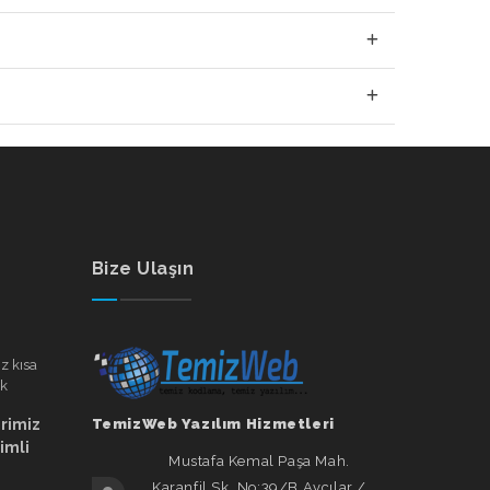
Bize Ulaşın
erimiz
TemizWeb Yazılım Hizmetleri
rimli
Mustafa Kemal Paşa Mah.
Karanfil Sk. No:39/B Avcılar /