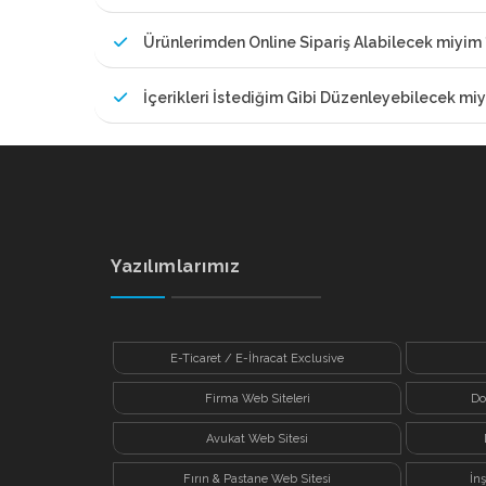
Ürünlerimden Online Sipariş Alabilecek miyim 
İçerikleri İstediğim Gibi Düzenleyebilecek miy
Yazılımlarımız
E-Ticaret / E-İhracat Exclusive
Firma Web Siteleri
Do
Avukat Web Sitesi
Fırın & Pastane Web Sitesi
İn