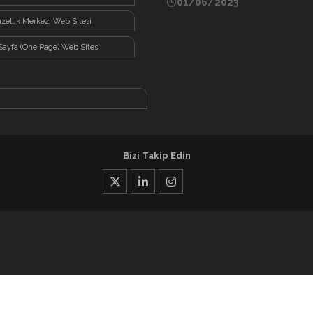
01/06/2023
zellik Merkezi Web Sitesi
Sayfa (One Page) Web Sitesi
Bizi Takip Edin
X
Linkedin
İnstagram
Kullanım Koşulları
Bayilik Koş