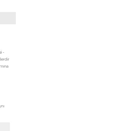
i
-
lerdir
ısmına
ynı