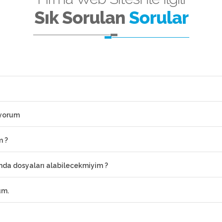
Sık Sorulan
Sorular
iyorum
m ?
ımda dosyaları alabilecekmiyim ?
um.