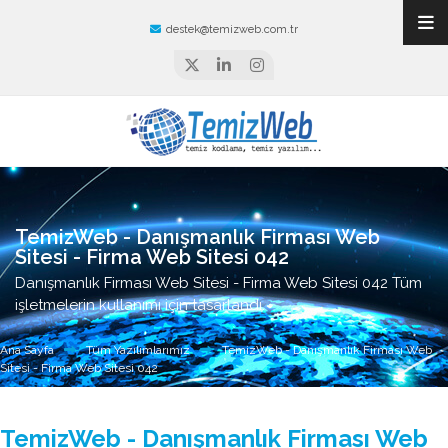
destek@temizweb.com.tr
TemizWeb - Danışmanlık Firması Web
Sitesi - Firma Web Sitesi 042
Danışmanlık Firması Web Sitesi - Firma Web Sitesi 042 Tüm
işletmelerin kullanımı için tasarlandı.
Ana Sayfa
Tüm Yazılımlarımız
TemizWeb - Danışmanlık Firması Web
Sitesi - Firma Web Sitesi 042
TemizWeb - Danışmanlık Firması Web