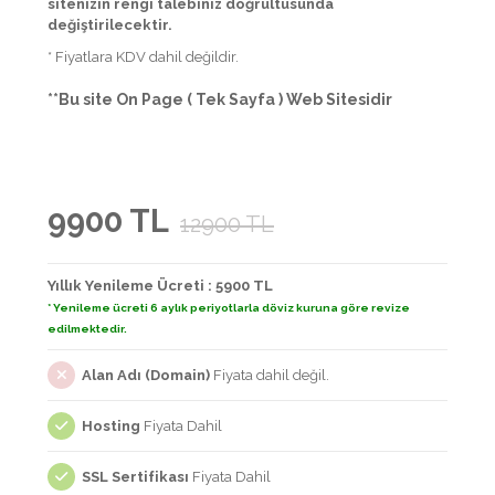
sitenizin rengi talebiniz doğrultusunda
değiştirilecektir.
* Fiyatlara KDV dahil değildir.
**Bu site On Page ( Tek Sayfa ) Web Sitesidir
9900 TL
12900 TL
Yıllık Yenileme Ücreti : 5900 TL
* Yenileme ücreti 6 aylık periyotlarla döviz kuruna göre revize
edilmektedir.
Alan Adı (Domain)
Fiyata dahil değil.
Hosting
Fiyata Dahil
SSL Sertifikası
Fiyata Dahil