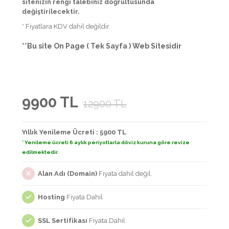
sitenizin rengi talebiniz doğrultusunda
değiştirilecektir.
* Fiyatlara KDV dahil değildir.
**Bu site On Page ( Tek Sayfa ) Web Sitesidir
9900 TL
12900 TL
Yıllık Yenileme Ücreti : 5900 TL
* Yenileme ücreti 6 aylık periyotlarla döviz kuruna göre revize
edilmektedir.
Alan Adı (Domain)
Fiyata dahil değil.
Hosting
Fiyata Dahil
SSL Sertifikası
Fiyata Dahil