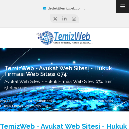
destek@temizweb.com.tr
TemizWeb - Avukat Web Sitesi - Hukuk
Firması Web Sitesi 074
Avukat Web Sitesi - Hukuk Firması Web Sitesi 074 Tüm
işletmelerin kullanımı için tasarlandı.
Ana Sayfa
Tüm Yazılımlarımız
TemizWeb - Avukat Web Sitesi -
Hukuk Firması Web Sitesi 074
TemizWeb - Avukat Web Sitesi - Hukuk