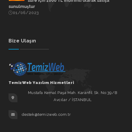
süre için 1000 TL indirimli olarak satışa
sunulmuştur
01/06/2023
Bize Ulaşın
TemizWeb Yazılım Hizmetleri
Mustafa Kemal Paşa Mah. Karanfil Sk. No:39/B
Avcılar / İSTANBUL
destek@temizweb.com.tr