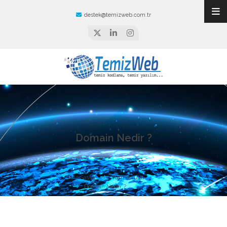
destek@temizweb.com.tr
Domain Nedir ?
Ana Sayfa
Tüm sorular
Domain Nedir ?