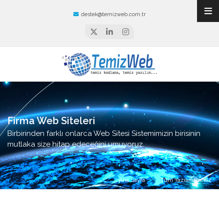
destek@temizweb.com.tr
Firma Web Siteleri
Birbirinden farklı onlarca Web Sitesi Sistemimizin birisinin
mutlaka size hitap edeceğini umuyoruz.
Ana Sayfa
Tüm Yazılımlarımız