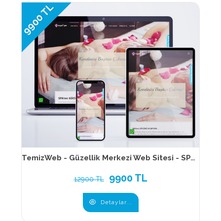
9900 TL
TemizWeb - Güzellik Merkezi Web Sitesi - SPA Web Sitesi - Cilt Bakımı Web Sitesi 120
9900 TL
12900 TL
Detaylar...