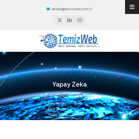
destek@temizweb.com.tr
Yapay Zeka
Ana Sayfa
Tüm
Blog Yazıları
Yapay Zeka