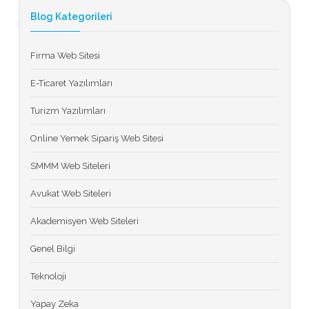
Blog Kategorileri
Firma Web Sitesi
E-Ticaret Yazılımları
Turizm Yazılımları
Online Yemek Sipariş Web Sitesi
SMMM Web Siteleri
Avukat Web Siteleri
Akademisyen Web Siteleri
Genel Bilgi
Teknoloji
Yapay Zeka