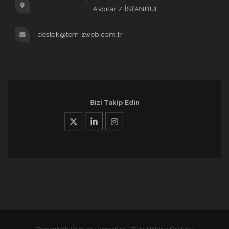
Avcılar / İSTANBUL
destek@temizweb.com.tr
Bizi Takip Edin