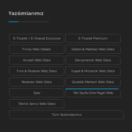
Yazılımlarımız
E-Ticaret / E-İhracat Exclusive
E-Ticaret Premium
Firma Web Siteleri
Doktor & Medikal Web Sitesi
Avukat Web Sitesi
Danışmanlık Web Sitesi
Fırın & Pastane Web Sitesi
İnşaat & Mimarlık Web Sitesi
Restoran Web Sitesi
Güzellik Merkezi Web Sitesi
Spor
Tek Sayfa (One Page) Web
Sitesi
Teknik Servis Web Sitesi
Tüm Yazılımlarımız