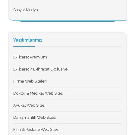
Sosyal Medya
Yazılımlarımız
E-Ticaret Premium
E-Ticaret / E-İhracat Exclusive
Firma Web Siteleri
Doktor & Medikal Web Sitesi
Avukat Web Sitesi
Danışmanlık Web Sitesi
Fırın & Pastane Web Sitesi