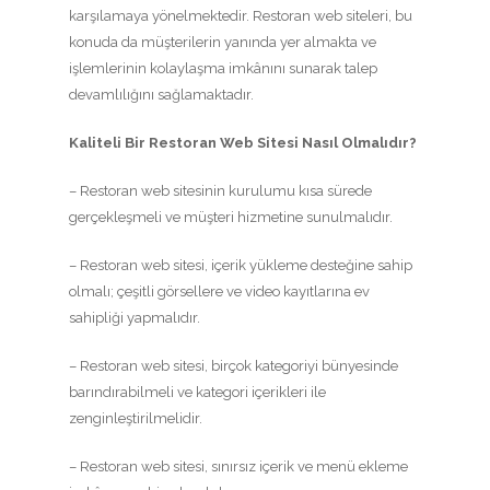
karşılamaya yönelmektedir. Restoran web siteleri, bu
konuda da müşterilerin yanında yer almakta ve
işlemlerinin kolaylaşma imkânını sunarak talep
devamlılığını sağlamaktadır.
Kaliteli Bir Restoran Web Sitesi Nasıl Olmalıdır?
– Restoran web sitesinin kurulumu kısa sürede
gerçekleşmeli ve müşteri hizmetine sunulmalıdır.
– Restoran web sitesi, içerik yükleme desteğine sahip
olmalı; çeşitli görsellere ve video kayıtlarına ev
sahipliği yapmalıdır.
– Restoran web sitesi, birçok kategoriyi bünyesinde
barındırabilmeli ve kategori içerikleri ile
zenginleştirilmelidir.
– Restoran web sitesi, sınırsız içerik ve menü ekleme