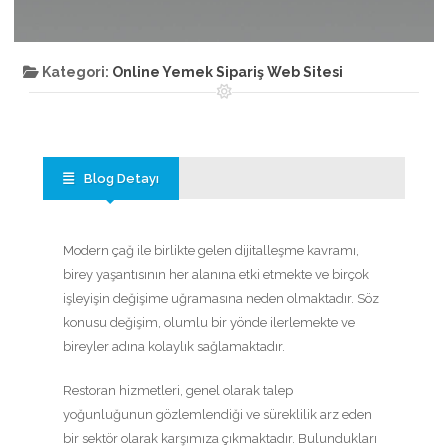
Kategori:
Online Yemek Sipariş Web Sitesi
Blog Detayı
Modern çağ ile birlikte gelen dijitalleşme kavramı,
birey yaşantısının her alanına etki etmekte ve birçok
işleyişin değişime uğramasına neden olmaktadır. Söz
konusu değişim, olumlu bir yönde ilerlemekte ve
bireyler adına kolaylık sağlamaktadır.
Restoran hizmetleri, genel olarak talep
yoğunluğunun gözlemlendiği ve süreklilik arz eden
bir sektör olarak karşımıza çıkmaktadır. Bulundukları