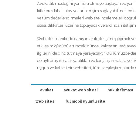
Avukatlık mesleğini yeni icra etmeye başlayan ve yeni b
kitlelere daha kolay yollarla erişim sağlayabilmektedir.
ve tüm değerlendirmeleri web site incelemeleri doğru
sitesi, dikkatleri üzerine toplayacak ve ardından iletişi
Web sitesi dahilinde danışanlar ile iletişime geçmek ve
etkileşim gücünü artıracak; güncel kalmasını sağlayacak
ilgilerini de dinç tutmaya yarayacaktır. Günümüzde da
detaylı araştırmalar yaptıktan ve karşılaştırmalara ye
uygun ve kaliteli bir web sitesi, tüm karşılaştırmalarda 
avukat
avukat web sitesi
hukuk firması
web sitesi
ful mobil uyumlu site