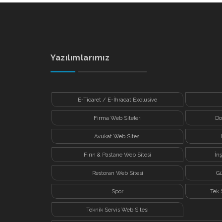
Yazılımlarımız
E-Ticaret / E-İhracat Exclusive
Firma Web Siteleri
Do
Avukat Web Sitesi
Fırın & Pastane Web Sitesi
İn
Restoran Web Sitesi
Gü
Spor
Tek 
Teknik Servis Web Sitesi