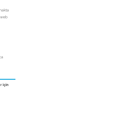
tmakta
t web
ca
 için