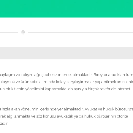
laşım ve iletişim ağı, şüphesiz internet olmaktadır. Bireyler aradıkları tü
e ulaşmak ve ürün satın alımında kolay karşılaştırmalar yapabilmek adına int
un bir kitlenin yönelimini kapsamakta; dolayısıyla birçok sektör de internet
u hızla akan yönelimin içerisinde yer almaktadır. Avukat ve hukuk bürosu w
 olarak algılanmakta ve söz konusu avukatlık ya da hukuk bürolarının otorite
adır.