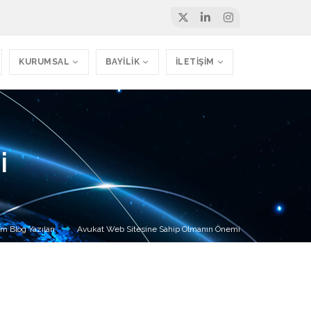
KURUMSAL
BAYİLİK
İLETİŞİM
i
m Blog Yazıları
Avukat Web Sitesine Sahip Olmanın Önemi