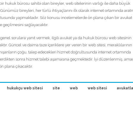
ir hukuk bürosu sahibi olan bireyler, web sitelerinin varlığı ile daha büyük
 Günümüz bireyleri, her türlü ihtiyaçlarını ilk olarak internet ortamında ara
ltusunda yapmaktadır. Söz konusu incelemelerde ön plana çıkan bir avuka
me geçilmesini sağlayacaktır.
 genel sorulara yanıt vermek, ilgili avukat ya da hukuk bürosu web sitesinin
tır. Güncel ve daima taze içeriklere yer veren bir web sitesi, meraklılarının
nışanların çoğu, talep edecekleri hizmet doğrultusunda internet ortamında
r verdikten sonra hizmet talebi aşamasına geçmektedir. İyi düzenlenmiş, ama
ön plana çıkacaktır.
hukukçu web sitesi
site
web
web sitesi
avukatlar