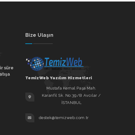
Bize Ulaşın
ir süre
atışa
TemizWeb Yazılım Hizmetleri
Mustafa Kemal Paşa Mah.
Karanfil Sk. No:39/B Avcılar /
İSTANBUL
destek@temizweb.com.tr