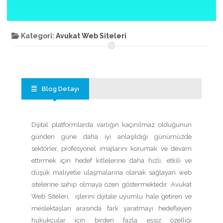
Kategori:
Avukat Web Siteleri
Blog Detayı
Dijital platformlarda varlığın kaçınılmaz olduğunun
günden güne daha iyi anlaşıldığı günümüzde
sektörler, profesyonel imajlarını korumak ve devam
ettirmek için hedef kitlelerine daha hızlı, etkili ve
düşük maliyetle ulaşmalarına olanak sağlayan web
sitelerine sahip olmaya özen göstermektedir. Avukat
Web Siteleri, işlerini dijitale uyumlu hale getiren ve
meslektaşları arasında fark yaratmayı hedefleyen
hukukçular için birden fazla eşsiz özelliği