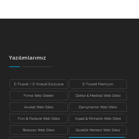
Yazılımlarımız
E-Ticaret / E-İhracat Exclusive
E-Ticaret Premium
Firma Web Siteleri
Doktor & Medikal Web Sitesi
Avukat Web Sitesi
Danışmanlık Web Sitesi
Fırın & Pastane Web Sitesi
İnşaat & Mimarlık Web Sitesi
Restoran Web Sitesi
Güzellik Merkezi Web Sitesi