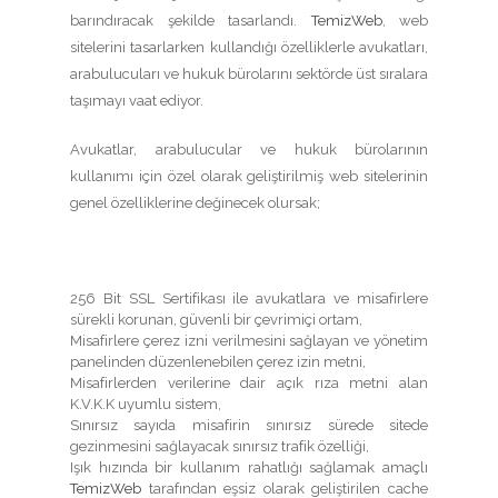
barındıracak şekilde tasarlandı.
TemizWeb
, web
sitelerini tasarlarken kullandığı özelliklerle avukatları,
arabulucuları ve hukuk bürolarını sektörde üst sıralara
taşımayı vaat ediyor.
Avukatlar, arabulucular ve hukuk bürolarının
kullanımı için özel olarak geliştirilmiş web sitelerinin
genel özelliklerine değinecek olursak;
256 Bit SSL Sertifikası ile avukatlara ve misafirlere
sürekli korunan, güvenli bir çevrimiçi ortam,
Misafirlere çerez izni verilmesini sağlayan ve yönetim
panelinden düzenlenebilen çerez izin metni,
Misafirlerden verilerine dair açık rıza metni alan
K.V.K.K uyumlu sistem,
Sınırsız sayıda misafirin sınırsız sürede sitede
gezinmesini sağlayacak sınırsız trafik özelliği,
Işık hızında bir kullanım rahatlığı sağlamak amaçlı
TemizWeb
tarafından eşsiz olarak geliştirilen cache