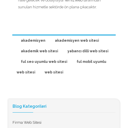
hale gelecek ve dolayısıyla
TemizWeb
tarafından
sunulan hizmetle sektörde ön plana çıkacaktır.
akademisyen
akademisyen web sitesi
akademik web sitesi
yabancı dilli web sitesi
ful seo uyumlu web sitesi
ful mobil uyumlu
web sitesi
web sitesi
Blog Kategorileri
Firma Web Sitesi