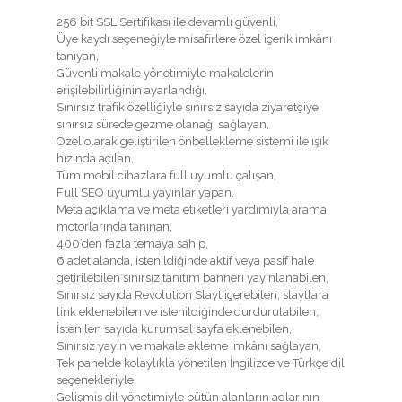
256 bit SSL Sertifikası ile devamlı güvenli,
Üye kaydı seçeneğiyle misafirlere özel içerik imkânı
tanıyan,
Güvenli makale yönetimiyle makalelerin
erişilebilirliğinin ayarlandığı,
Sınırsız trafik özelliğiyle sınırsız sayıda ziyaretçiye
sınırsız sürede gezme olanağı sağlayan,
Özel olarak geliştirilen önbellekleme sistemi ile ışık
hızında açılan,
Tüm mobil cihazlara full uyumlu çalışan,
Full SEO uyumlu yayınlar yapan,
Meta açıklama ve meta etiketleri yardımıyla arama
motorlarında tanınan,
400’den fazla temaya sahip,
6 adet alanda, istenildiğinde aktif veya pasif hale
getirilebilen sınırsız tanıtım bannerı yayınlanabilen,
Sınırsız sayıda Revolution Slayt içerebilen; slaytlara
link eklenebilen ve istenildiğinde durdurulabilen,
İstenilen sayıda kurumsal sayfa eklenebilen,
Sınırsız yayın ve makale ekleme imkânı sağlayan,
Tek panelde kolaylıkla yönetilen İngilizce ve Türkçe dil
seçenekleriyle,
Gelişmiş dil yönetimiyle bütün alanların adlarının