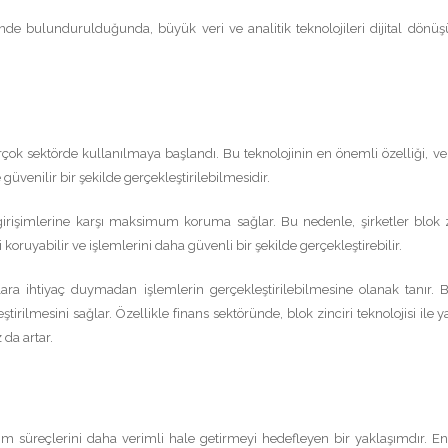
nünde bulundurulduğunda, büyük veri ve analitik teknolojileri dijital dön
 birçok sektörde kullanılmaya başlandı. Bu teknolojinin en önemli özelliği, ver
 güvenilir bir şekilde gerçekleştirilebilmesidir.
e girişimlerine karşı maksimum koruma sağlar. Bu nedenle, şirketler blok z
i koruyabilir ve işlemlerini daha güvenli bir şekilde gerçekleştirebilir.
flara ihtiyaç duymadan işlemlerin gerçekleştirilebilmesine olanak tanır. 
tirilmesini sağlar. Özellikle finans sektöründe, blok zinciri teknolojisi ile y
da artar.
retim süreçlerini daha verimli hale getirmeyi hedefleyen bir yaklaşımdır. En