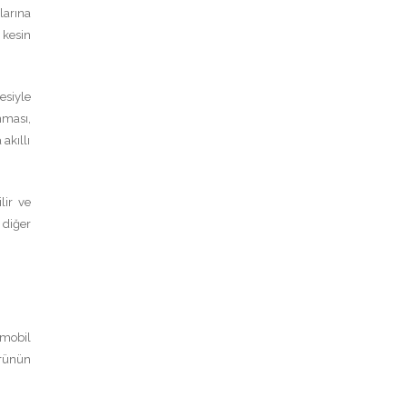
larına
 kesin
esiyle
nması,
akıllı
lir ve
 diğer
 mobil
örünün