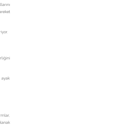
larını
areket
iyor.
liğini
e ayak
rmlar,
olanak