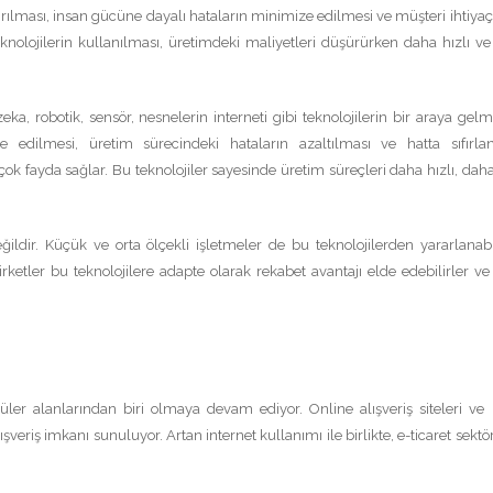
ırılması, insan gücüne dayalı hataların minimize edilmesi ve müşteri ihtiyaç
knolojilerin kullanılması, üretimdeki maliyetleri düşürürken daha hızlı ve
eka, robotik, sensör, nesnelerin interneti gibi teknolojilerin bir araya gelm
ize edilmesi, üretim sürecindeki hataların azaltılması ve hatta sıfırla
ok fayda sağlar. Bu teknolojiler sayesinde üretim süreçleri daha hızlı, daha 
ğildir. Küçük ve orta ölçekli işletmeler de bu teknolojilerden yararlanabi
Şirketler bu teknolojilere adapte olarak rekabet avantajı elde edebilirler ve
üler alanlarından biri olmaya devam ediyor. Online alışveriş siteleri ve
veriş imkanı sunuluyor. Artan internet kullanımı ile birlikte, e-ticaret sekt