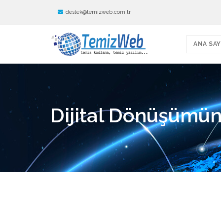
destek@temizweb.com.tr
ANA SAY
Dijital Dönüşümün