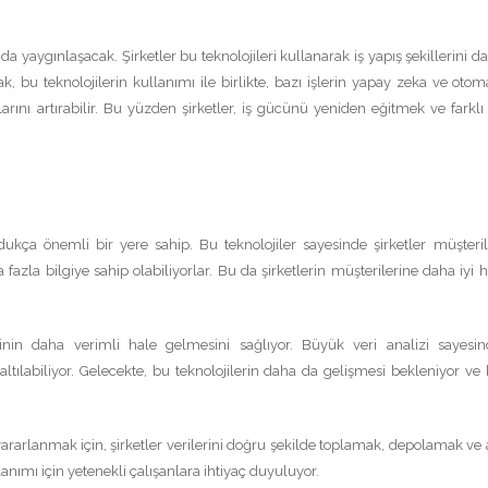
 yaygınlaşacak. Şirketler bu teknolojileri kullanarak iş yapış şekillerini d
ak, bu teknolojilerin kullanımı ile birlikte, bazı işlerin yapay zeka ve oto
larını artırabilir. Bu yüzden şirketler, iş gücünü yeniden eğitmek ve farklı 
ldukça önemli bir yere sahip. Bu teknolojiler sayesinde şirketler müşteril
a fazla bilgiye sahip olabiliyorlar. Bu da şirketlerin müşterilerine daha iyi 
rinin daha verimli hale gelmesini sağlıyor. Büyük veri analizi sayesin
zaltılabiliyor. Gelecekte, bu teknolojilerin daha da gelişmesi bekleniyor ve
 yararlanmak için, şirketler verilerini doğru şekilde toplamak, depolamak ve 
nımı için yetenekli çalışanlara ihtiyaç duyuluyor.