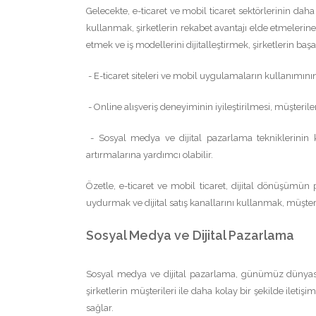
Gelecekte, e-ticaret ve mobil ticaret sektörlerinin dah
kullanmak, şirketlerin rekabet avantajı elde etmelerin
etmek ve iş modellerini dijitalleştirmek, şirketlerin başar
- E-ticaret siteleri ve mobil uygulamaların kullanımının
- Online alışveriş deneyiminin iyileştirilmesi, müşteril
- Sosyal medya ve dijital pazarlama tekniklerinin kul
artırmalarına yardımcı olabilir.
Özetle, e-ticaret ve mobil ticaret, dijital dönüşümü
uydurmak ve dijital satış kanallarını kullanmak, müşteril
Sosyal Medya ve Dijital Pazarlama
Sosyal medya ve dijital pazarlama, günümüz dünyasında
şirketlerin müşterileri ile daha kolay bir şekilde ileti
sağlar.