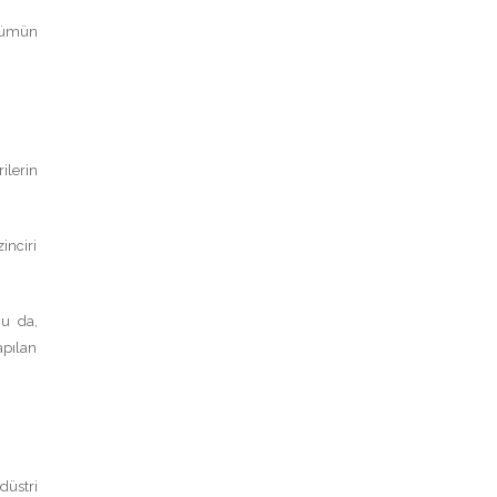
üşümün
ilerin
inciri
Bu da,
apılan
düstri