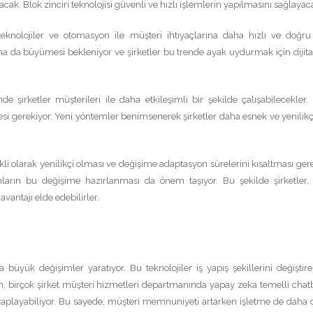
k. Blok zinciri teknolojisi güvenli ve hızlı işlemlerin yapılmasını sağlayac
 teknolojiler ve otomasyon ile müşteri ihtiyaçlarına daha hızlı ve doğru
aha da büyümesi bekleniyor ve şirketler bu trende ayak uydurmak için dijital
 şirketler müşterileri ile daha etkileşimli bir şekilde çalışabilecekler. D
gerekiyor. Yeni yöntemler benimsenerek şirketler daha esnek ve yenilikç
li olarak yenilikçi olması ve değişime adaptasyon sürelerini kısaltması gere
nların bu değişime hazırlanması da önem taşıyor. Bu şekilde şirketler, d
vantajı elde edebilirler.
büyük değişimler yaratıyor. Bu teknolojiler iş yapış şekillerini değiştire
ğin, birçok şirket müşteri hizmetleri departmanında yapay zeka temelli chatb
cevaplayabiliyor. Bu sayede, müşteri memnuniyeti artarken işletme de daha