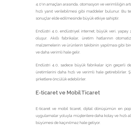
4.0'ın amaçları arasında, otomasyon ve verimliliğin art
hızlı yanıt verilebilmesi gibi maddeler bulunur. Bu te
sonuçlar elde edilmesinde büyük etkiye sahiptir.
Endüstri 4.0, endüstriyel internet, büyük veri, yapay z
oluşur. Akıllı fabrikalar, üretim hatlarının otomat
malzemelerin ve ürünlerin takibinin yapılması gibi birç
ve daha verimli hale gelir.
Endüstri 4.0, sadece büyük fabrikalar için geçerli de
üretimlerini daha hızlı ve verimli hale getirebilirler. 
şirketlere öncülük edebilirler.
E-ticaret ve Mobil Ticaret
E-ticaret ve mobil ticaret, dijital dönüşümün en pop
uygulamalar yoluyla müşterilere daha kolay ve hızlı alış
büyümesi de kaçınılmaz hale geliyor.