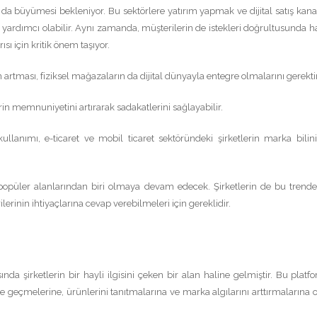
a da büyümesi bekleniyor. Bu sektörlere yatırım yapmak ve dijital satış kanal
e yardımcı olabilir. Aynı zamanda, müşterilerin de istekleri doğrultusunda h
ısı için kritik önem taşıyor.
 artması, fiziksel mağazaların da dijital dünyayla entegre olmalarını gerektir
erin memnuniyetini artırarak sadakatlerini sağlayabilir.
lanımı, e-ticaret ve mobil ticaret sektöründeki şirketlerin marka bilinir
n popüler alanlarından biri olmaya devam edecek. Şirketlerin de bu trend
erinin ihtiyaçlarına cevap verebilmeleri için gereklidir.
 şirketlerin bir hayli ilgisini çeken bir alan haline gelmiştir. Bu platfo
şime geçmelerine, ürünlerini tanıtmalarına ve marka algılarını arttırmalarına 