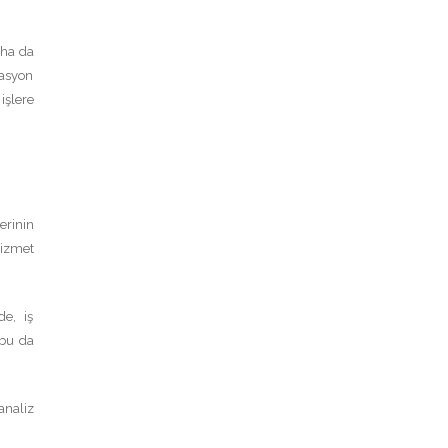
aha da
masyon
işlere
erinin
hizmet
de, iş
 bu da
analiz