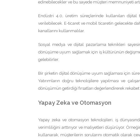
edinebilecekler ve bu sayede müşteri memnuniyeti artaca
Endüstri 4.0, üretim süreçlerinde kullanılan dijital
verilebilecek. E-ticaret ve mobil ticaretin gelecekte d
kanallarını kullanmalılar.
Sosyal medya ve dijital pazarlama teknikleri sayesinde
dönüşüme uyum sağlamak için iş kültürünün değişmesi 
gelebilirler.
Bir şirketin dijital dönüşüme uyum sağlaması için sürek
Yatırımların doğru teknolojilere yapılması ve çalışa
dönüşümün getirdiği fırsatları değerlendirerek rekabet a
Yapay Zeka ve Otomasyon
Yapay zeka ve otomasyon teknolojileri, iş dünyasında 
verimliliğini arttırıyor ve maliyetleri düşürüyor. Örne
kullanarak, müşterilerin sorularını otomatik olarak 