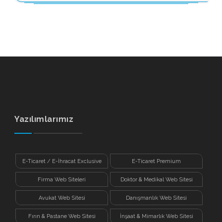
Yazılımlarımız
E-Ticaret / E-İhracat Exclusive
E-Ticaret Premium
Firma Web Siteleri
Doktor & Medikal Web Sitesi
Avukat Web Sitesi
Danışmanlık Web Sitesi
Fırın & Pastane Web Sitesi
İnşaat & Mimarlık Web Sitesi