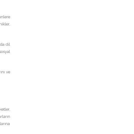
ünlere
ikler,
nda dil
sosyal
ını ve
etler,
rların
larına