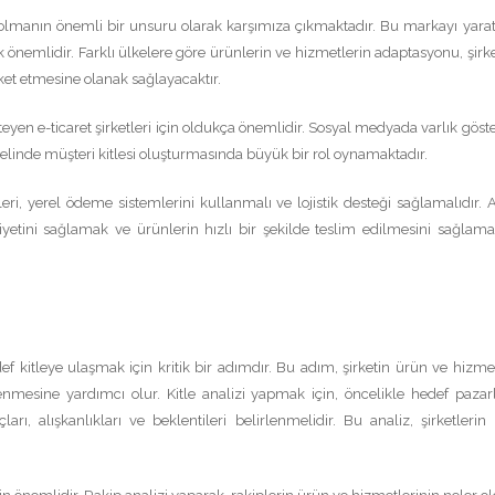
olmanın önemli bir unsuru olarak karşımıza çıkmaktadır. Bu markayı yarat
 önemlidir. Farklı ülkelere göre ürünlerin ve hizmetlerin adaptasyonu, şirke
ket etmesine olanak sağlayacaktır.
teyen e-ticaret şirketleri için oldukça önemlidir. Sosyal medyada varlık gös
linde müşteri kitlesi oluşturmasında büyük bir rol oynamaktadır.
eri, yerel ödeme sistemlerini kullanmalı ve lojistik desteği sağlamalıdır. A
tini sağlamak ve ürünlerin hızlı bir şekilde teslim edilmesini sağlama
def kitleye ulaşmak için kritik bir adımdır. Bu adım, şirketin ürün ve hizmet
lenmesine yardımcı olur. Kitle analizi yapmak için, öncelikle hedef pazar
ları, alışkanlıkları ve beklentileri belirlenmelidir. Bu analiz, şirketlerin