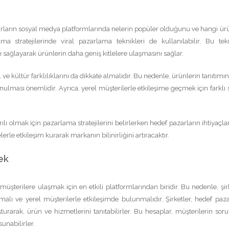
azarların sosyal medya platformlarında nelerin popüler olduğunu ve hangi ür
a stratejilerinde viral pazarlama teknikleri de kullanılabilir. Bu tekn
 sağlayarak ürünlerin daha geniş kitlelere ulaşmasını sağlar.
il ve kültür farklılıklarını da dikkate almalıdır. Bu nedenle, ürünlerin tanıtımı
nulması önemlidir. Ayrıca, yerel müşterilerle etkileşime geçmek için farklı 
ılı olmak için pazarlama stratejilerini belirlerken hedef pazarların ihtiyaçlar
elerle etkileşim kurarak markanın bilinirliğini artıracaktır.
ek
üşterilere ulaşmak için en etkili platformlarından biridir. Bu nedenle, şirk
malı ve yerel müşterilerle etkileşimde bulunmalıdır. Şirketler, hedef paza
urarak, ürün ve hizmetlerini tanıtabilirler. Bu hesaplar, müşterilerin soru
unabilirler.