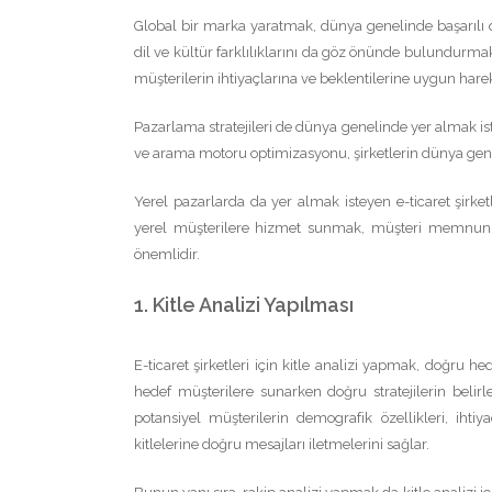
Global bir marka yaratmak, dünya genelinde başarılı 
dil ve kültür farklılıklarını da göz önünde bulundurmak
müşterilerin ihtiyaçlarına ve beklentilerine uygun hare
Pazarlama stratejileri de dünya genelinde yer almak is
ve arama motoru optimizasyonu, şirketlerin dünya gene
Yerel pazarlarda da yer almak isteyen e-ticaret şirketl
yerel müşterilere hizmet sunmak, müşteri memnuniye
önemlidir.
1. Kitle Analizi Yapılması
E-ticaret şirketleri için kitle analizi yapmak, doğru he
hedef müşterilere sunarken doğru stratejilerin belir
potansiyel müşterilerin demografik özellikleri, ihtiyaç
kitlelerine doğru mesajları iletmelerini sağlar.