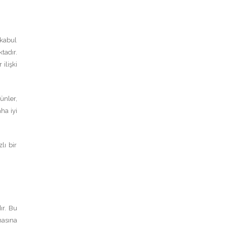
 kabul
tadır.
ilişki
ünler,
ha iyi
zlı bir
ır. Bu
masına