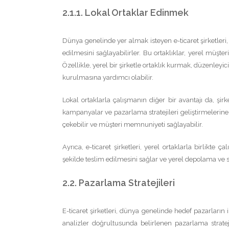
2.1.1. Lokal Ortaklar Edinmek
Dünya genelinde yer almak isteyen e-ticaret şirketleri
edilmesini sağlayabilirler. Bu ortaklıklar, yerel müşt
Özellikle, yerel bir şirketle ortaklık kurmak, düzenley
kurulmasına yardımcı olabilir.
Lokal ortaklarla çalışmanın diğer bir avantajı da, şirk
kampanyalar ve pazarlama stratejileri geliştirmelerine ya
çekebilir ve müşteri memnuniyeti sağlayabilir.
Ayrıca, e-ticaret şirketleri, yerel ortaklarla birlikte ça
şekilde teslim edilmesini sağlar ve yerel depolama ve st
2.2. Pazarlama Stratejileri
E-ticaret şirketleri, dünya genelinde hedef pazarların i
analizler doğrultusunda belirlenen pazarlama stratej