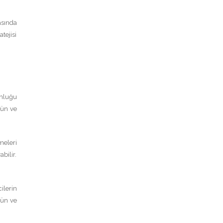
asında
tejisi
unluğu
rün ve
meleri
bilir.
ilerin
rün ve