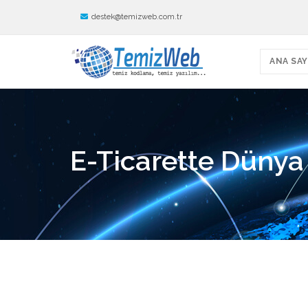
destek@temizweb.com.tr
ANA SAY
E-Ticarette Dünya 