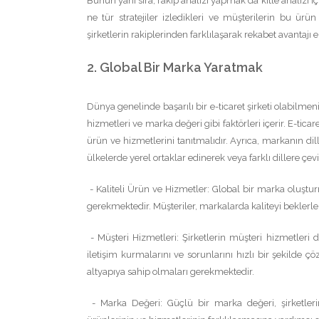
Bunun yanı sıra, rakip analizi yapmak da kitle analizi i
ne tür stratejiler izledikleri ve müşterilerin bu ürü
şirketlerin rakiplerinden farklılaşarak rekabet avantajı 
2. Global Bir Marka Yaratmak
Dünya genelinde başarılı bir e-ticaret şirketi olabilmen
hizmetleri ve marka değeri gibi faktörleri içerir. E-ticare
ürün ve hizmetlerini tanıtmalıdır. Ayrıca, markanın dill
ülkelerde yerel ortaklar edinerek veya farklı dillere çevi
- Kaliteli Ürün ve Hizmetler: Global bir marka oluştur
gerekmektedir. Müşteriler, markalarda kaliteyi beklerler
- Müşteri Hizmetleri: Şirketlerin müşteri hizmetleri 
iletişim kurmalarını ve sorunlarını hızlı bir şekilde ç
altyapıya sahip olmaları gerekmektedir.
- Marka Değeri: Güçlü bir marka değeri, şirketleri