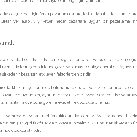
bilir ve müşterilerin markayla olan bağlılığını artırabilir.
 marka oluşturmak için farklı pazarlama stratejileri kullanabilirler. Bunlar ar
klar yer alabilir. Şirketler, hedef pazarlara uygun bir pazarlama stra
 Almak
izce olsa da, her ülkenin kendine özgü dilleri vardır ve bu diller halkın çoğ
tırken, ülkelerin yerel dillerine çeviri yapılması oldukça önemlidir. Ayrıca, ü
irketlerin başarısını etkileyen faktörlerden biridir.
türel farklılıkları göz önünde bulundurarak, ürün ve hizmetlerini adapte et
pazarı için uygunken, aynı ürün veya hizmet Asya pazarında işe yaramaya
şullarını anlamak ve buna göre hareket etmek oldukça önemlidir.
ri, yalnızca dil ve kültürel farklılıklarını kapsamaz. Aynı zamanda, tüketic
davranışları gibi faktörler de dikkate alınmalıdır. Bu unsurlar, şirketlerin ü
rinde oldukça etkilidir.