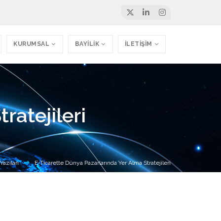
KURUMSAL
BAYİLİK
İLETİŞİM
ratejileri
azıları
E-Ticarette Dünya Pazarlarında Yer Alma Stratejileri