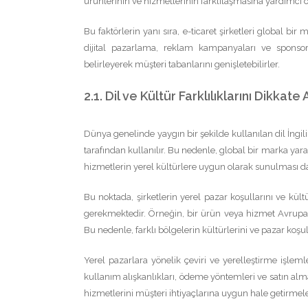
ürünlerinin ve hizmetlerinin farklılaşmasına yardımcı ola
Bu faktörlerin yanı sıra, e-ticaret şirketleri global bir
dijital pazarlama, reklam kampanyaları ve sponsorlu
belirleyerek müşteri tabanlarını genişletebilirler.
2.1. Dil ve Kültür Farklılıklarını Dikkate
Dünya genelinde yaygın bir şekilde kullanılan dil İngil
tarafından kullanılır. Bu nedenle, global bir marka yara
hizmetlerin yerel kültürlere uygun olarak sunulması da ş
Bu noktada, şirketlerin yerel pazar koşullarını ve kül
gerekmektedir. Örneğin, bir ürün veya hizmet Avrupa 
Bu nedenle, farklı bölgelerin kültürlerini ve pazar ko
Yerel pazarlara yönelik çeviri ve yerelleştirme işlemle
kullanım alışkanlıkları, ödeme yöntemleri ve satın alma 
hizmetlerini müşteri ihtiyaçlarına uygun hale getirmele