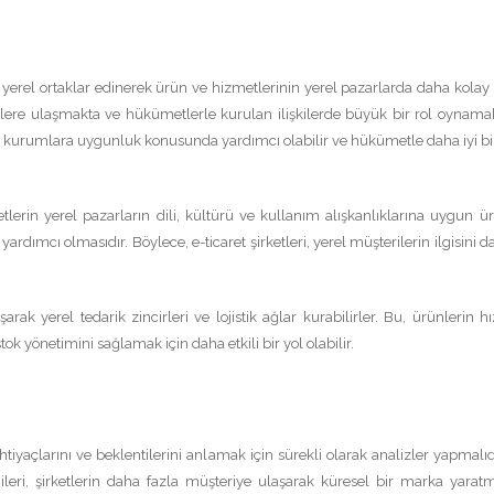
, yerel ortaklar edinerek ürün ve hizmetlerinin yerel pazarlarda daha kolay
erilere ulaşmakta ve hükümetlerle kurulan ilişkilerde büyük bir rol oynamak
ici kurumlara uygunluk konusunda yardımcı olabilir ve hükümetle daha iyi bir 
etlerin yerel pazarların dili, kültürü ve kullanım alışkanlıklarına uygun ür
rdımcı olmasıdır. Böylece, e-ticaret şirketleri, yerel müşterilerin ilgisini da
lışarak yerel tedarik zincirleri ve lojistik ağlar kurabilirler. Bu, ürünlerin hı
ok yönetimini sağlamak için daha etkili bir yol olabilir.
htiyaçlarını ve beklentilerini anlamak için sürekli olarak analizler yapmalıd
ileri, şirketlerin daha fazla müşteriye ulaşarak küresel bir marka yarat