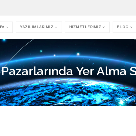
FA
YAZILIMLARIMIZ
HİZMETLERİMİZ
BLOG
Pazarlarında Yer Alma St
Ana Sayfa
Tüm Blog Y