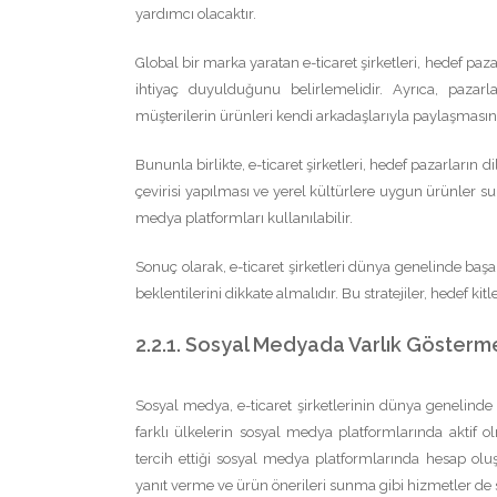
yardımcı olacaktır.
Global bir marka yaratan e-ticaret şirketleri, hedef p
ihtiyaç duyulduğunu belirlemelidir. Ayrıca, pazarlam
müşterilerin ürünleri kendi arkadaşlarıyla paylaşmasını
Bununla birlikte, e-ticaret şirketleri, hedef pazarların d
çevirisi yapılması ve yerel kültürlere uygun ürünler su
medya platformları kullanılabilir.
Sonuç olarak, e-ticaret şirketleri dünya genelinde başar
beklentilerini dikkate almalıdır. Bu stratejiler, hedef kitl
2.2.1. Sosyal Medyada Varlık Gösterm
Sosyal medya, e-ticaret şirketlerinin dünya genelinde m
farklı ülkelerin sosyal medya platformlarında aktif ol
tercih ettiği sosyal medya platformlarında hesap oluşt
yanıt verme ve ürün önerileri sunma gibi hizmetler de s