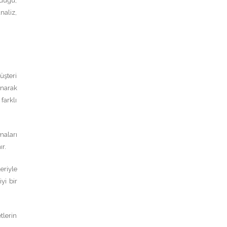
lduğu,
naliz,
üşteri
lanarak
farklı
maları
ır.
eriyle
yi bir
tlerin