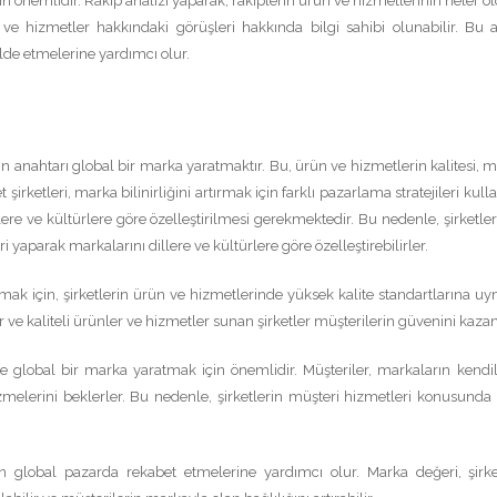
çin önemlidir. Rakip analizi yaparak, rakiplerin ürün ve hizmetlerinin neler o
n ve hizmetler hakkındaki görüşleri hakkında bilgi sahibi olunabilir. Bu a
elde etmelerine yardımcı olur.
in anahtarı global bir marka yaratmaktır. Bu, ürün ve hizmetlerin kalitesi, m
t şirketleri, marka bilinirliğini artırmak için farklı pazarlama stratejileri kul
ere ve kültürlere göre özelleştirilmesi gerekmektedir. Bu nedenle, şirketler 
ri yaparak markalarını dillere ve kültürlere göre özelleştirebilirler.
mak için, şirketlerin ürün ve hizmetlerinde yüksek kalite standartlarına uy
 ve kaliteli ürünler ve hizmetler sunan şirketler müşterilerin güvenini kazan
de global bir marka yaratmak için önemlidir. Müşteriler, markaların kendil
özmelerini beklerler. Bu nedenle, şirketlerin müşteri hizmetleri konusunda i
n global pazarda rekabet etmelerine yardımcı olur. Marka değeri, şirke