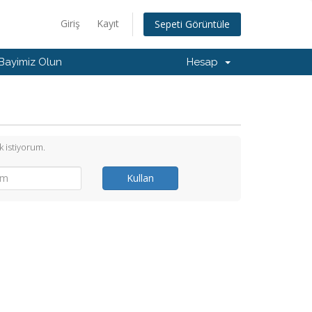
Giriş
Kayıt
Sepeti Görüntüle
Bayimiz Olun
Hesap
 istiyorum.
Kullan