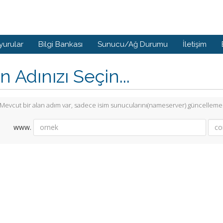
yurular
Bilgi Bankası
Sunucu/Ağ Durumu
İletişim
n Adınızı Seçin...
Mevcut bir alan adım var, sadece isim sunucularını(nameserver) güncellemek
www.