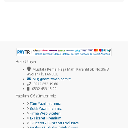
Bize Ulaşın
Mustafa Kemal Paşa Mah. Karanfil Sk. No:39/B
Avcılar / İSTANBUL
bilgi@temizweb.com.tr
0212 852 19 60
0532 459 15 22
Yazılım Çözümlerimiz
Tüm Yazılımlarımız
Butik Yazılımlarımız
Firma Web Siteleri
E-Ticaret Premium
E-Ticaret / E-İhracat Exclusive
Avukat / Hukukçu Web Sitesi