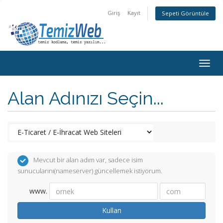
Giriş
Kayıt
Sepeti Görüntüle
Togg
navig
Alan Adınızı Seçin...
Mevcut bir alan adım var, sadece isim
sunucularını(nameserver) güncellemek istiyorum.
www.
Kullan